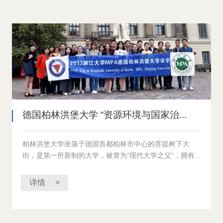
而是一系列海外访学计划的综合。只要完成任何一个访学
板块，都可以获得该门课的学分。不同的访学板块学分可
累加。
“海外课程选修计划”中的任一访学计划的教学方案由我校
MPA教育中心与对方院校共同商议后确定。教学方案以实
际应用公共管理和公共政策基础知识为目标，以海外公共
管理事务为对象，拓展我校MPA学生在理解知识和应用知
德国柏林洪堡大学 “资源环境与国家治...
识上的能力，尤其是偏重实际应用和动手能力，强调团队
合作。
柏林洪堡大学坐落于德国首都柏林市中心的菩提树下大
街，是第一所新制的大学，被誉为“现代大学之父”，拥有...
选择“海外课程选修计划”在完成海外培养单位指定的作业
和考核，就能获得学分，并同时获得海外培养单位颁发的
详情 >
结业证书。