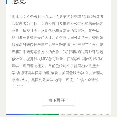
总览
浙江大学MPA教育一直以培养具有国际视野的现代领导者
和管理者为目标，为政府部门及非政府公共机构培养德才
兼备，适应社会主义现代化建设需要的高层次、复合型、
应用型公共管理专门人才。近年来，国外多所公共管理领
域知名科研院校与浙江大学MPA教育中心开展了在学生培
养和科学研究诸多方面的合作。我们期望通过海外课程选
修计划，提升我校MPA教育质量、拓展学生国际视野和加
深学生应用理论能力。目前已经建立了德国柏林洪堡大
学“资源环境与国家治理”板块、美国雪城大学“公共管理与
政策”板块、英国利兹大学“地球、环境、气候：全球战
略”板块。
向下展开
海外课程选修计划的总体设想是在培养方案中的选修课板
块中增加“海外课程选修计划”这门新增选修课，课程学分
为2学分。“海外课程选修计划”实际上不是一门具体的课，