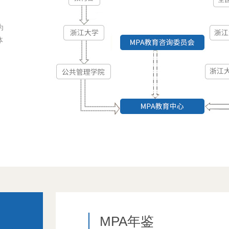
为
体
MPA年鉴