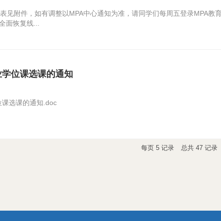
表见附件，如有调整以MPA中心通知为准，请同学们每周五登录MPA教
面恢复线...
专业学位课选课的通知
位课选课的通知.doc
每页
5
记录
总共
47
记录